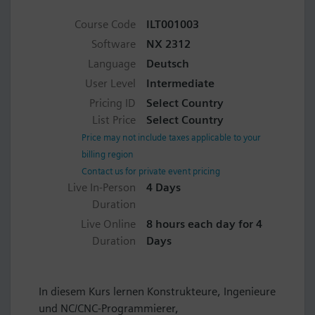
Course Code
ILT001003
Software
NX 2312
Language
Deutsch
User Level
Intermediate
Pricing ID
Select Country
List Price
Select Country
Price may not include taxes applicable to your
billing region
Contact us for private event pricing
Live In-Person
4 Days
Duration
Live Online
8 hours each day for 4
Duration
Days
In diesem Kurs lernen Konstrukteure, Ingenieure
und NC/CNC-Programmierer,