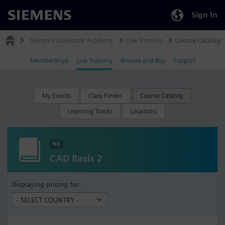
Sign In
Siemens
Siemens Xcelerator Academy
Live Training
Course Catalog
Memberships
Live Training
Browse and Buy
Support
My Events
Class Finder
Course Catalog
Learning Tracks
Locations
NX
CAD Basis 2
Displaying pricing for: