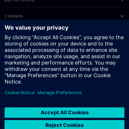
CAREERS
©
Siemens
2026
Corporate information
Privacy notice
Cookie notice
Terms of use
Digital ID
Whistleblowing