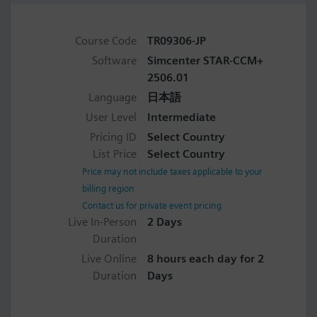
Course Code
TR09306-JP
Software
Simcenter STAR-CCM+
2506.01
Language
日本語
User Level
Intermediate
Pricing ID
Select Country
List Price
Select Country
Price may not include taxes applicable to your
billing region
Contact us for private event pricing
Live In-Person
2 Days
Duration
Live Online
8 hours each day for 2
Duration
Days