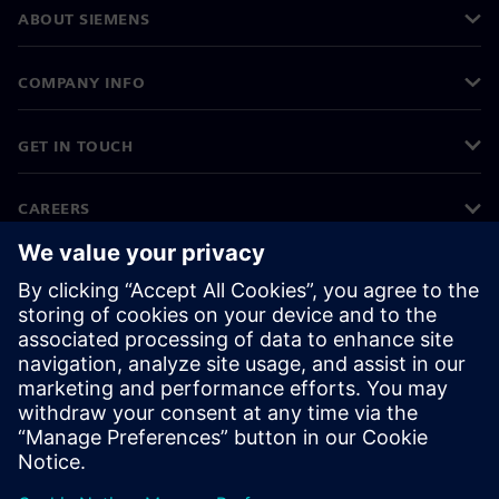
ABOUT SIEMENS
COMPANY INFO
GET IN TOUCH
CAREERS
©
Siemens
2026
Corporate information
Privacy notice
Cookie notice