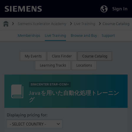
Sign In
Siemens
Siemens Xcelerator Academy
Live Training
Course Catalog
Memberships
Live Training
Browse and Buy
Support
My Events
Class Finder
Course Catalog
Learning Tracks
Locations
SIMCENTER STAR-CCM+
Javaを用いた自動化処理トレーニン
グ
Displaying pricing for: