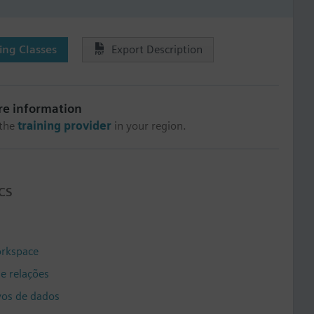
ng Classes
Export Description
re information
 the
training provider
in your region.
CS
orkspace
e relações
vos de dados