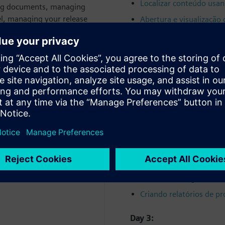
Localizar conteúdo usa
ing documents, managing
el, managing your release
Abertura e visualização
s.
Criar e editar estrutura
Análise de estruturas d
Day 2:
Exibir dados de visualiz
sign, configure and release
Aprovar e liberar dados
Iniciar um fluxo de trab
Gerenciar Atribuição de 
Trabalhando com fluxos
Introdução ao gerencia
Criando relatórios de p
Day 3: