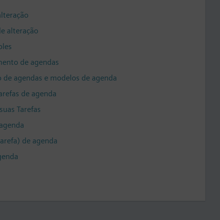
alteração
de alteração
ples
mento de agendas
o de agendas e modelos de agenda
arefas de agenda
suas Tarefas
 agenda
arefa) de agenda
agenda