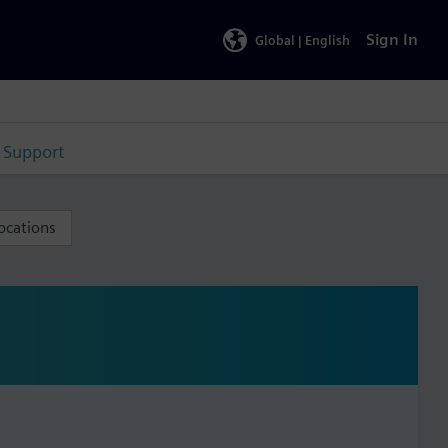
Sign In
Global |
English
Support
ocations