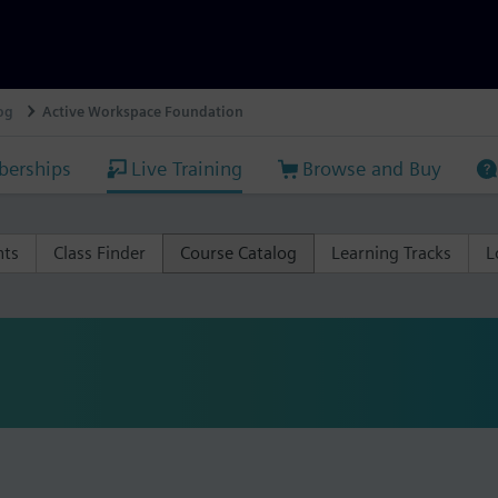
og
Active Workspace Foundation
erships
Live Training
Browse and Buy
nts
Class Finder
Course Catalog
Learning Tracks
L