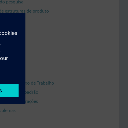
ndo pesquisa
 de estruturas de produto
s de produto
e produto
ação
alho
Tarefa de Fluxo de Trabalho
 de trabalho padrão
mento de alterações
roblemas