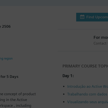
Find Upcomi
e 2506
For mo
Contact
ing region
PRIMARY COURSE TOPI
Day 1:
for 5 Days
Introdução ao Active W
he concept of product
Trabalhando com dados 
ng in the Active
Visualizando seus arqui
rkspace , including