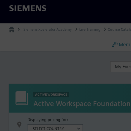
Siemens
Siemens Xcelerator Academy
Live Training
Course Catal
Memb
My Eve
ACTIVE WORKSPACE
Active Workspace Foundation
Displaying pricing for: