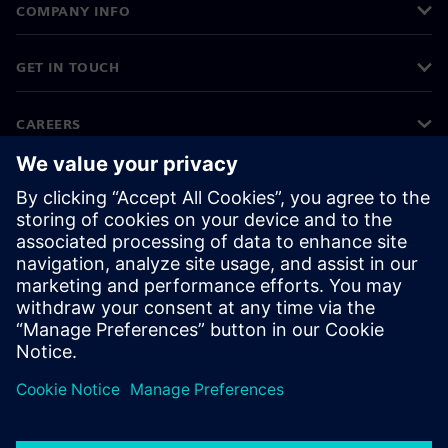
COMPANY INFO
GET IN TOUCH
CAREERS
©
Siemens
2026
Corporate information
Privacy notice
Cookie notice
Terms of use
Digital ID