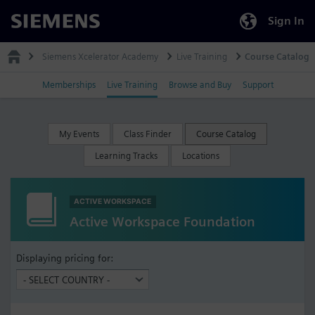
Sign In
Siemens
Siemens Xcelerator Academy
Live Training
Course Catalog
Memberships
Live Training
Browse and Buy
Support
My Events
Class Finder
Course Catalog
Learning Tracks
Locations
ACTIVE WORKSPACE
Active Workspace Foundation
Displaying pricing for: