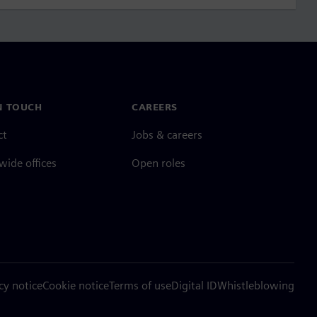
N TOUCH
CAREERS
ct
Jobs & careers
ide offices
Open roles
cy notice
Cookie notice
Terms of use
Digital ID
Whistleblowing