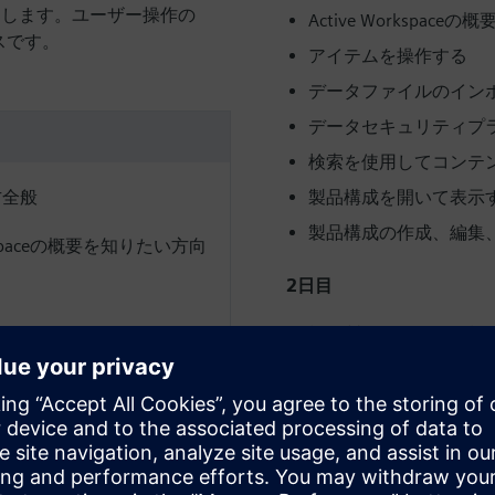
を学習します。ユーザー操作の
Active Workspaceの概
スです。
アイテムを操作する
データファイルのイン
データセキュリティプ
検索を使用してコンテ
製品構成を開いて表示
方全般
製品構成の作成、編集
spaceの概要を知りたい方向
2日目
標準製品データの分類
分類されたデータの検
ビジュアリゼーション
データの承認およびリ
ワークフローを開始す