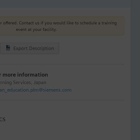
r offered. Contact us if you would like to schedule a training
event at your facility.
Export Description
r more information
rning Services, Japan
pan_education.plm@siemens.com
CS