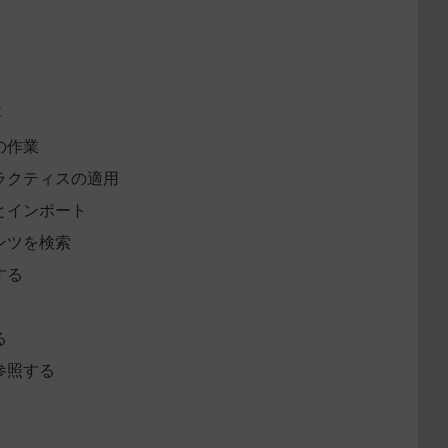
要
の作業
ラクティスの適用
とインポート
ンツを検索
する
る
参照する