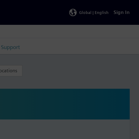
Sign In
Global |
English
Support
ocations