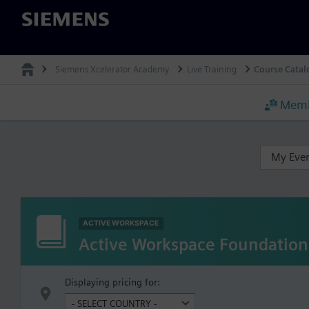
Siemens
Siemens Xcelerator Academy
Live Training
Course Catal
Memb
My Eve
ACTIVE WORKSPACE
Active Workspace Foundation
Displaying pricing for: