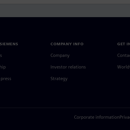
SIEMENS
COMPANY INFO
GET I
s
Company
Conta
hip
Investor relations
Worldw
press
Strategy
Corporate information
Priva