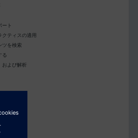
要
ポート
ラクティスの適用
ンツを検索
する
、および解析
および使用
索
データの表示
リース
る