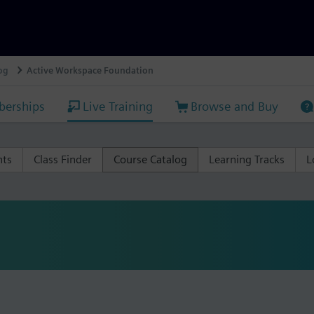
og
Active Workspace Foundation
erships
Live Training
Browse and Buy
nts
Class Finder
Course Catalog
Learning Tracks
L